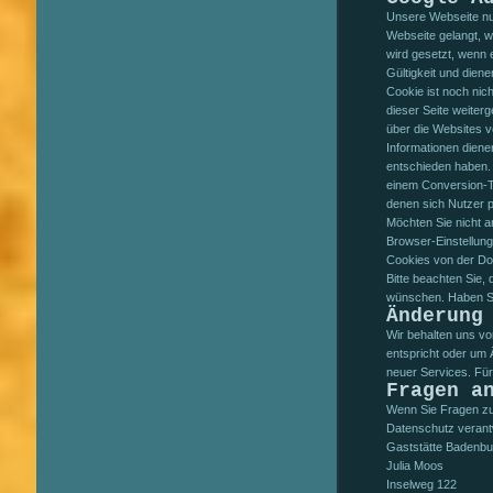
Unsere Webseite nu
Webseite gelangt, 
wird gesetzt, wenn 
Gültigkeit und dien
Cookie ist noch nic
dieser Seite weiter
über die Websites 
Informationen diene
entschieden haben. 
einem Conversion-Tr
denen sich Nutzer pe
Möchten Sie nicht a
Browser-Einstellung
Cookies von der Do
Bitte beachten Sie,
wünschen. Haben Sie
Änderung
Wir behalten uns vo
entspricht oder um 
neuer Services. Für
Fragen a
Wenn Sie Fragen zum
Datenschutz verantw
Gaststätte Badenbu
Julia Moos
Inselweg 122