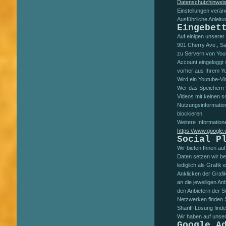
Datenschutzhinwei
Einstellungen verän
Ausführliche Anlei
Eingebet
Auf einigen unserer
901 Cherry Ave., S
zu Servern von Yout
Account eingeloggt 
vorher aus Ihrem Y
Wird ein Youtube-Vi
Wer das Speichern 
Videos mit keinen 
Nutzungsinformatio
blockieren.
Weitere Information
https://www.google.d
Social P
Wir bieten Ihnen au
Daten setzen wir be
lediglich als Grafi
Anklicken der Grafi
an die jeweiligen An
den Anbietern der S
Netzwerken finden S
Shariff-Lösung finde
Wir haben auf unse
Google A