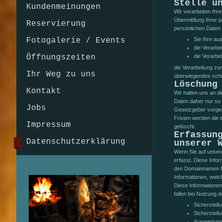
Stelle u
Kundenmeinungen
Wir verarbeiten Ih
Übermittlung Ihrer 
Reservierung
persönlichen Daten 
Fotogalerie / Events
Sie Ihre aus
die Verarbei
Öffnungszeiten
die Verarbei
die Verarbeitung zu
Ihr Weg zu uns
überwiegendes schu
Löschung
Kontakt
Wir halten uns an 
Daten daher nur so 
Jobs
Gesetzgeber vorgese
Fristen werden die 
Impressum
gelöscht.
Erfassun
Datenschutzerklärung
unserer 
Wenn Sie auf unsere
erfasst. Diese Info
den Domainnamen Ihr
Informationen, welc
Diese Informationen
fallen bei Nutzung 
Sicherstell
Sicherstell
Auswertung 