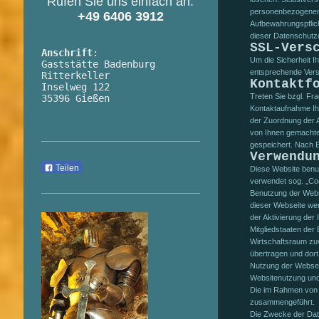
Rufen Sie uns einfach an:
personenbezogenen 
+49 6406 3912
Aufbewahrungspflic
dieser Datenschutz
SSL-Vers
Anschrift
:

Um die Sicherheit I
Gaststätte Badenburg 
entsprechende Vers
Ritterkeller

Kontaktf
Inselweg 122

Treten Sie bzgl. Fra
35396 Gießen
Kontaktaufnahme Ihre
der Zuordnung der A
von Ihnen gemachte
gespeichert. Nach 
Verwendu
Teilen
Diese Website benut
verwendet sog. „Coo
Benutzung der Webs
dieser Webseite wer
der Aktivierung der
Mitgliedstaaten de
Wirtschaftsraum zuv
übertragen und dort
Nutzung der Websei
Websitenutzung und
Die im Rahmen von 
zusammengeführt.
Die Zwecke der Dat