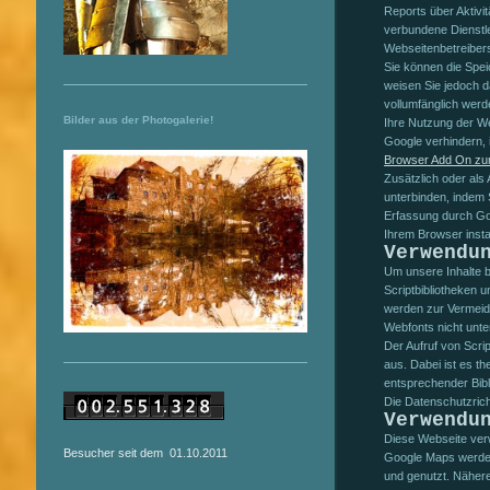
Reports über Aktivi
verbundene Dienstle
Webseitenbetreiber
Sie können die Spei
weisen Sie jedoch d
vollumfänglich wer
Bilder aus der Photogalerie!
Ihre Nutzung der We
Google verhindern, 
Browser Add On zur
Zusätzlich oder als
unterbinden, indem
Erfassung durch Goo
Ihrem Browser install
Verwendu
Um unsere Inhalte b
Scriptbibliotheken u
werden zur Vermeid
Webfonts nicht unter
Der Aufruf von Scrip
aus. Dabei ist es t
entsprechender Bib
Die Datenschutzricht
Verwendu
Diese Webseite ver
Besucher seit dem 01.10.2011
Google Maps werden
und genutzt. Näher