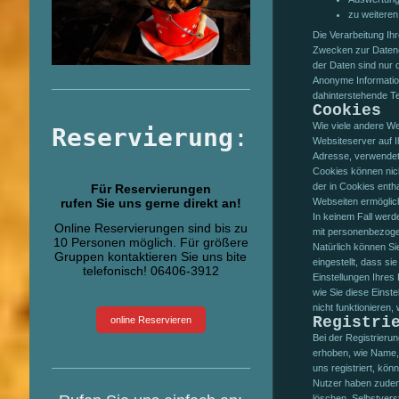
zu weiteren
Die Verarbeitung I
Zwecken zur Datene
der Daten sind nur d
Anonyme Information
dahinterstehende Te
Cookies
Wie viele andere We
Reservierung
:
Websiteserver auf I
Adresse, verwendet
Cookies können nic
der in Cookies enth
Für Reservierungen
rufen Sie uns gerne direkt an!
Webseiten ermöglic
In keinem Fall werd
Online Reservierungen sind bis zu
mit personenbezoge
10 Personen möglich. Für größere
Natürlich können Si
Gruppen kontaktieren Sie uns bite
eingestellt, dass s
telefonisch! 06406-3912
Einstellungen Ihres
wie Sie diese Einst
nicht funktionieren
Registri
online Reservieren
Bei der Registrieru
erhoben, wie Name,
uns registriert, kön
Nutzer haben zudem 
löschen. Selbstvers