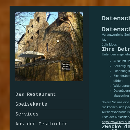
Datensc
Datensc
Verantwortliche St
ist:
Julia M
Ihre Bet
Unter den angegebe
Auskunft üb
Berichtigun
Löschung Ih
Einschränku
dürfen,
Widerspruch
Datenübertr
Das Restaurant
abgeschlos
Sofern Sie uns eine 
Speisekarte
Sie können sich jed
Aufsichtsbehörde ri
Services
Liste der Aufsichtsb
https://www.bfdi.bu
Aus der Geschichte
Zwecke d