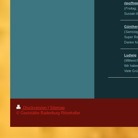
ripoffre
(
Freitag,
Sustain t
Günther
(
Samstag
Super Re
Danke fü
Ludwig
(
Mittwoch
Wir habe
Viele Gr
Druckversion
|
Sitemap
© Gaststätte Badenburg Ritterkeller