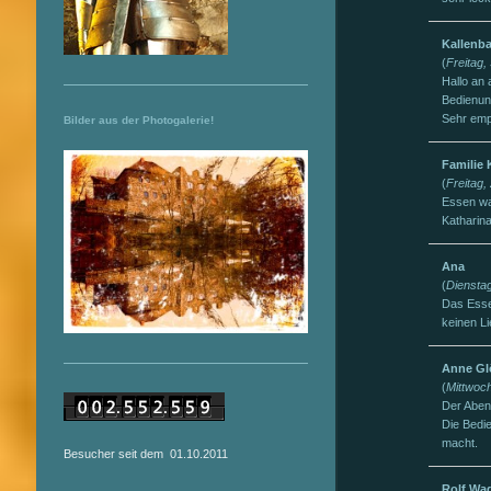
Kallenb
(
Freitag,
Hallo an a
Bedienun
Sehr emp
Bilder aus der Photogalerie!
Familie 
(
Freitag,
Essen wa
Katharina
Ana
(
Diensta
Das Esse
keinen Li
Anne Gl
(
Mittwoch
Der Aben
Die Bedi
macht.
Besucher seit dem 01.10.2011
Rolf Wa