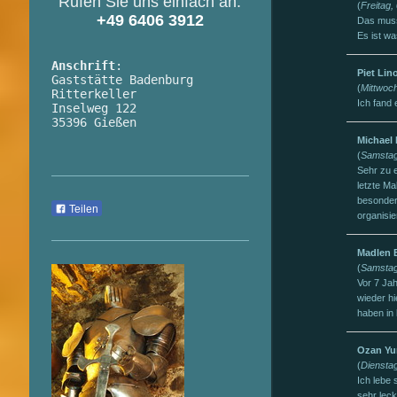
Rufen Sie uns einfach an:
(
Freitag,
+49 6406 3912
Das muss
Es ist wa
Anschrift
:

Piet Lin
Gaststätte Badenburg 
(
Mittwoc
Ritterkeller

Ich fand 
Inselweg 122

35396 Gießen
Michael
(
Samstag
Sehr zu 
letzte M
besonders
Teilen
organisie
Madlen 
(
Samstag,
Vor 7 Jah
wieder h
haben in
Ozan Yu
(
Diensta
Ich lebe 
sehr leck