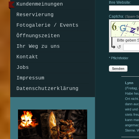
Ihre Website:
Kundenmeinungen
Reservierung
Captcha:
(Spam-S
Fotogalerie / Events
Öffnungszeiten
Bitte geben 
Ihr Weg zu uns
↺
Kontakt
* Pflichtfelder
Jobs
Senden
Impressum
Lynn
Datenschutzerklärung
(
Freitag
Habe heu
Ort nich
dann auch
wird und 
stets fre
kann man
angemacht
Sterne. 