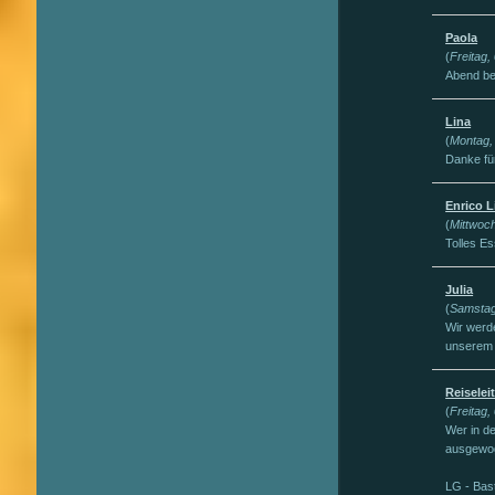
Paola
(
Freitag
Abend be
Lina
(
Montag,
Danke für
Enrico L
(
Mittwoc
Tolles E
Julia
(
Samstag,
Wir werd
unserem 
Reiselei
(
Freitag,
Wer in de
ausgewog
LG - Bast