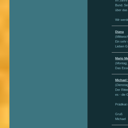
Im Jahre 
Bund. Sei
über das 
Wir werd
Diana
(
Mittwoc
Ein sehr 
Lieben G
Mario M
(
Montag,
Das Esse
Michael 
(
Diensta
Der Ritte
es - die 
Prädikat
Gruß
Michael