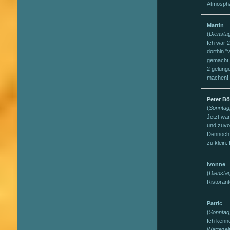
Atmosphä
Martin
(
Dienstag
Ich war 
dorthin "
gemacht 
2 gelung
machen!
Peter B
(
Sonntag
Jetzt wa
und zuvo
Dennoch m
zu klein.
Ivonne
(
Dienstag
Ristorant
Patric
(
Sonntag
Ich kenn
Wartezei