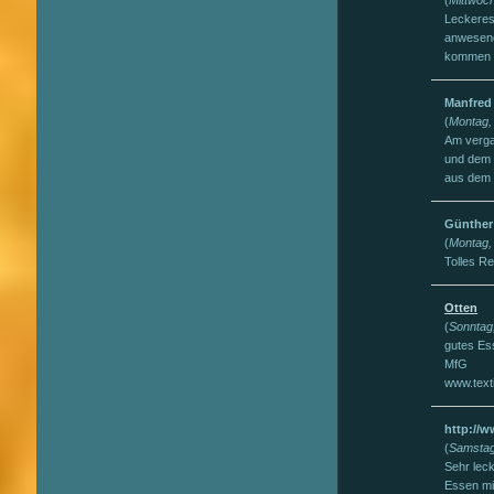
Leckeres
anwesend
kommen g
Manfred
(
Montag,
Am verga
und dem 
aus dem m
Günther
(
Montag,
Tolles R
Otten
(
Sonntag
gutes Es
MfG
www.texti
http://w
(
Samstag
Sehr leck
Essen mit