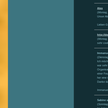
Alex
(
Montag, 
Unser Ab
Lieben G
http://d
(
Montag, 
sehr cool
Immanue
(
Dienstag
Ich möch
war sehr 
Organisa
einer Fe
her eine 
Danke da
Immanuel
Sabine 
(
Sonntag,