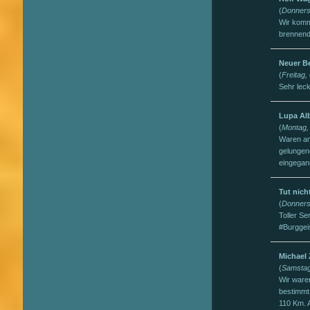
(
Donners
Wir komm
brennend
Neuer B
(
Freitag
Sehr lec
Lupa Al
(
Montag,
Waren am
gelungen
eingegan
Tut nich
(
Donners
Toller Se
#Burggei
Michael 
(
Samstag
Wir ware
bestimmt
110 Km. A