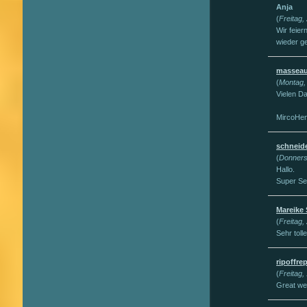
Anja
(
Freitag,
Wir feie
wieder g
massea
(
Montag,
Vielen Da
MircoHe
schneid
(
Donners
Hallo.
Super Sei
Mareike
(
Freitag,
Sehr tol
ripoffre
(
Freitag,
Great web