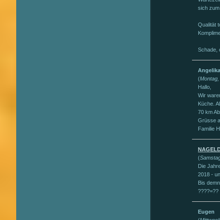
sich zum 
Qualität 
Komplime
Schade, d
Angelik
(
Montag,
Hallo,
Wir waren
Küche. A
70 km Ab
Grüsse 
Familie
NAGELD
(
Samstag
Die Jahre
2018 - u
Bis demn
????=??
Eugen
(
Mittwoc