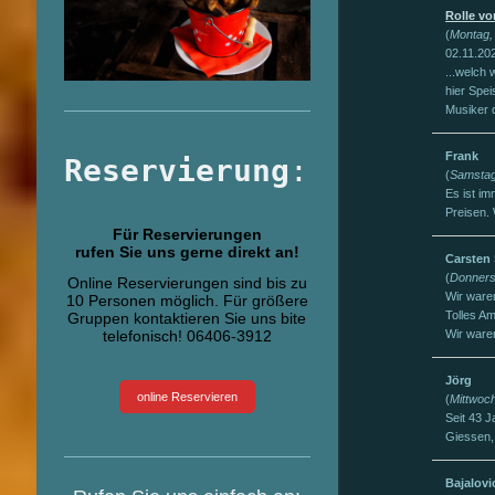
Rolle vo
(
Montag,
02.11.20
...welch 
hier Spe
Musiker d
Frank
Reservierung
:
(
Samstag
Es ist i
Preisen. 
Für Reservierungen
rufen Sie uns gerne direkt an!
Carsten
(
Donners
Online Reservierungen sind bis zu
Wir ware
10 Personen möglich. Für größere
Tolles A
Gruppen kontaktieren Sie uns bite
telefonisch! 06406-3912
Wir waren
Jörg
online Reservieren
(
Mittwoch
Seit 43 J
Giessen,
Bajalovi