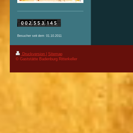
Besucher seit dem 01.10.2011
Druckversion
|
Sitemap
© Gaststätte Badenburg Ritterkeller